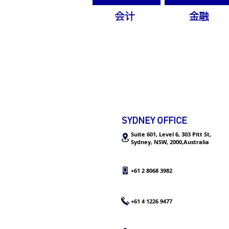
会计
金融
SYDNEY OFFICE
Suite 601, Level 6, 303 Pitt St,
Sydney, NSW, 2000,Australia
+61 2 8068 3982
+61 4 1226 9477