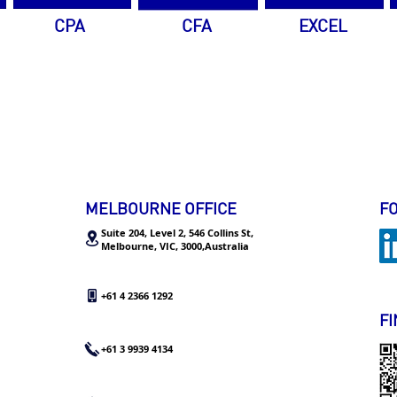
CPA
CFA
EXCEL
MELBOURNE OFFICE
F
Suite 204, Level 2, 546 Collins St,
Melbourne, VIC, 3000,Australia
+61 4 2366 1292
FI
+61 3 9939 4134